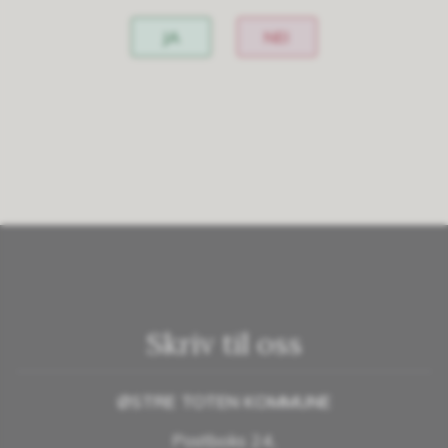
JA
NEI
Skriv til oss
ØSTRE TOTEN KOMMUNE
Postboks 24,