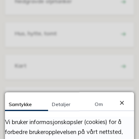
Nedgravde oljetanker
Hus, hytte, tomt
Kart
Forskrift for vegnavn og adresser
Samtykke
Detaljer
Om
Vi bruker informasjonskapsler (cookies) for å
Søknad om avkjørsel
forbedre brukeropplevelsen på vårt nettsted,