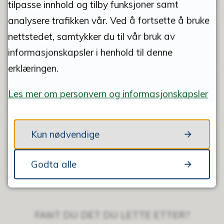
tilpasse innhold og tilby funksjoner samt
analysere trafikken vår. Ved å fortsette å bruke
Barn og unges talsperson i plan- og
nettstedet, samtykker du til vår bruk av
byggesaker
informasjonskapsler i henhold til denne
erklæringen.
Krav til hyttegjerder
Les mer om personvern og informasjonskapsler
Kun nødvendige
Eiendomsregisteret
Godta alle
FANT DU DET DU LETTE ETTER?