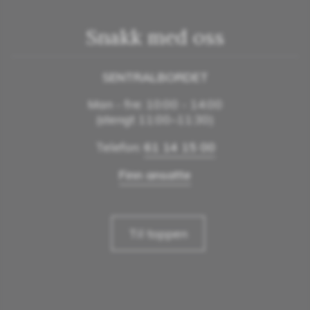
Snakk med oss
SENTRALBORDET
Man - fre: 10:00 - 14:00
(stengt 11:00–11:30)
Telefon:
61 14 15 00
Finn ansatte
Til toppen