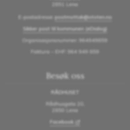
2851 Lena
E-postadresse:
postmottak@ototen.no
Sikker post til kommunen (eDialog)
Organisasjonsnummer: 964949859
Faktura – EHF: 964 949 859
Besøk oss
RÅDHUSET
Rådhusgata 20,
2850 Lena
Facebook