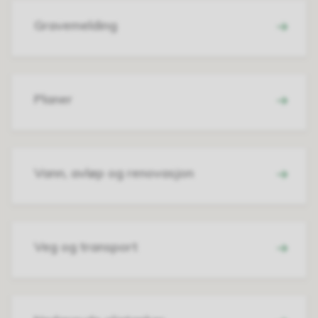
Gravemelding
Planer
Vann, avløp og renovasjon
Veg og transport