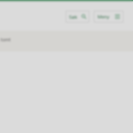
Meny
Søk
, tomt