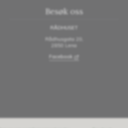
Besøk oss
RÅDHUSET
Rådhusgata 20,
2850 Lena
Facebook