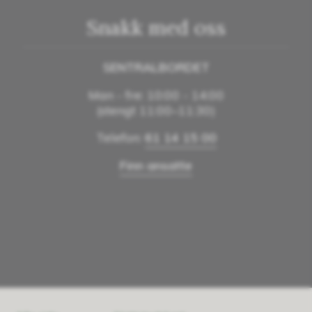
Snakk med oss
SENTRALBORDET
Man - fre: 10:00 - 14:00
(stengt 11:00–11:30)
Telefon:
61 14 15 00
Finn ansatte