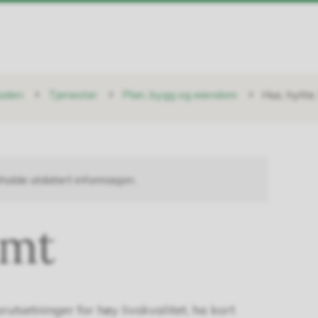
siden
Tjenester
Plan, bygg og eiendom
Hus, hytte
holde utdatert informasjon.
omt
tsetninger for høy livskvalitet, ha kort