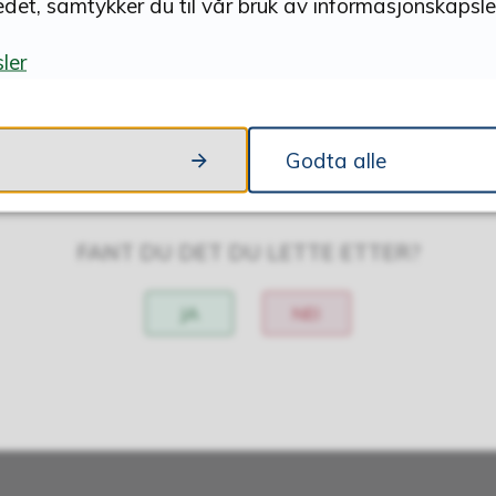
edet, samtykker du til vår bruk av informasjonskapsler
ler
Godta alle
Skriv ut
Del på Facebook
Del på Twitter
Del på LinkedIn
Tips en venn
FANT DU DET DU LETTE ETTER?
JA
NEI