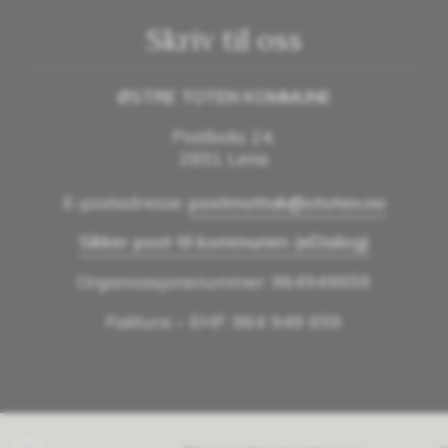
Skriv til oss
ØSTRE TOTEN KOMMUNE
Postboks 24,
2851 Lena
E-postadresse:
postmottak@ototen.no
Sikker post til kommunen (eDialog)
Organisasjonsnummer: 964949859
Faktura – EHF: 964 949 859