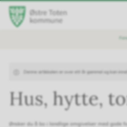
Østre
Toten
kommune
Du
For
er
her:
Denne artikkelen er over ett år gammel og kan inne
Hus, hytte, t
Ønsker du å bo i landlige omgivelser med gode foru