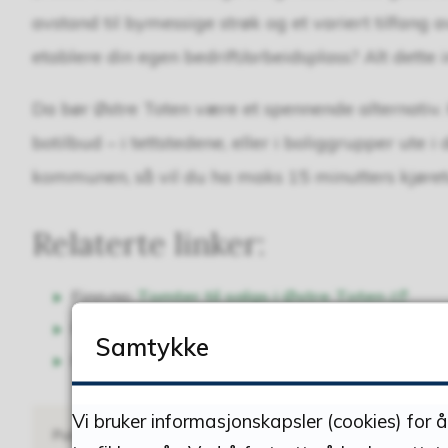
avstand til bymessige strøk og et variert tilfang 
etablere din egen bedrift/arbeidsplass? Alt dette i
Da bør Østre Toten være et spennende alternativ. 
botilbud – i tettstedene, eller i boliggrupper ute 
kommunen, så vil du ha maks 15 minutters kjøret
Relaterte linker:
Finn.no:
Tomter til salgs i Østre Toten
Finn.no:
Boliger til salgs i Østre Toten
Samtykke
Finn.no:
Fritidsboliger til salgs i Østre Toten
Vi bruker informasjonskapsler (cookies) for 
Publisert
14.05.2018 08.51
Sist endret
21.12.2023 06.52