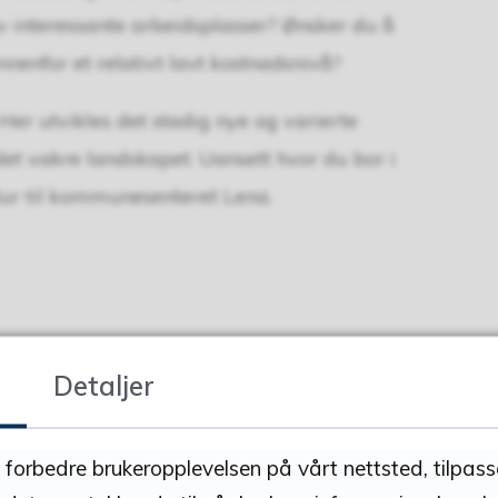
av interessante arbeidsplasser? Ønsker du å
nnenfor et relativt lavt kostnadsnivå?
Her utvikles det stadig nye og varierte
i det vakre landskapet. Uansett hvor du bor i
ur til kommunesenteret Lena.
Detaljer
å forbedre brukeropplevelsen på vårt nettsted, tilpas