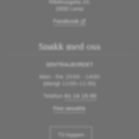
Rådhusgata 20,
2850 Lena
Facebook
Snakk med oss
SENTRALBORDET
Man - fre: 10:00 - 14:00
(stengt 11:00–11:30)
Telefon:
61 14 15 00
Finn ansatte
Til toppen