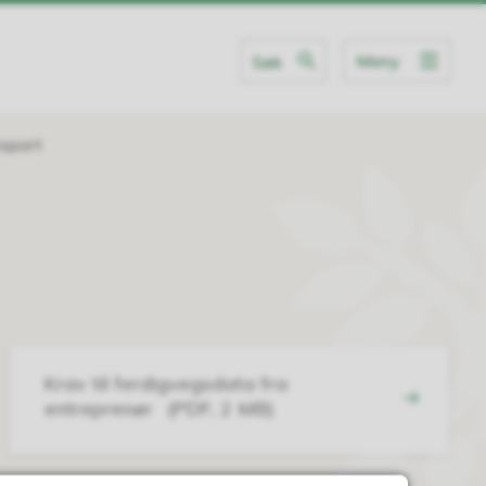
Meny
Søk
nsport
Krav til ferdigvegsdata fra
entreprenør
(PDF, 2 MB)