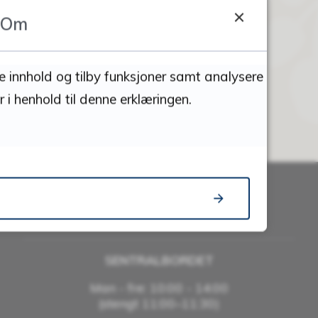
Om
se innhold og tilby funksjoner samt analysere
 i henhold til denne erklæringen.
Snakk med oss
SENTRALBORDET
Man - fre: 10:00 - 14:00
(stengt 11:00–11:30)