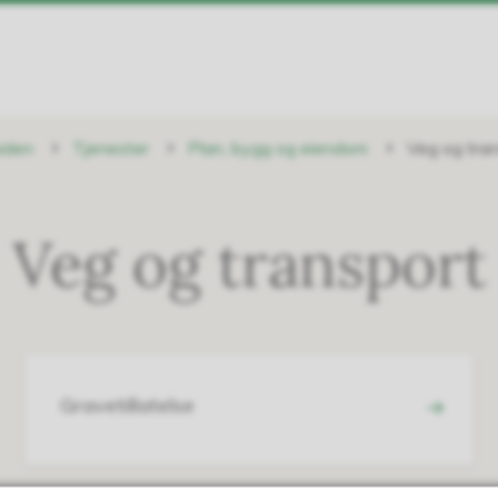
iden
Tjenester
Plan, bygg og eiendom
Veg og tra
Veg og transport
Gravetillatelse