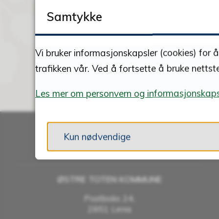
Samtykke
Vi bruker informasjonskapsler (cookies) for 
trafikken vår. Ved å fortsette å bruke nettst
Les mer om personvern og informasjonskaps
Kun nødvendige
Skriv til oss
ØSTRE TOTEN KOMMUNE
Postboks 24,
2851 Lena