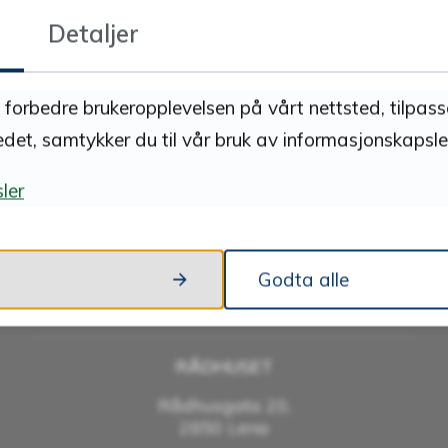
Detaljer
FANT DU DET DU LETTE ETTER?
JA
NEI
å forbedre brukeropplevelsen på vårt nettsted, tilpas
edet, samtykker du til vår bruk av informasjonskapsler
ler
Godta alle
Besøk oss
RÅDHUSET
Rådhusgata 20,
2850 Lena