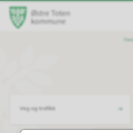
Østre
Toten
kommune
Du
Fors
er
her:
Veg og trafikk