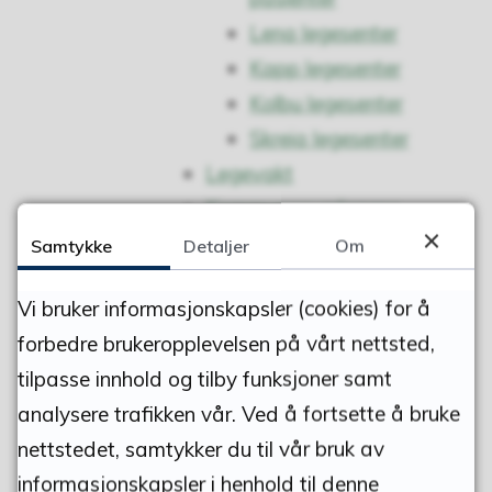
Lena legesenter
Kapp legesenter
Kolbu legesenter
Skreia legesenter
Legevakt
Kommuneoverlegene
Smittevern
Samtykke
Detaljer
Om
Miljørettet helsevern
Vi bruker informasjonskapsler (cookies) for å
Tannhelsetjenesten
forbedre brukeropplevelsen på vårt nettsted,
Vaksine
tilpasse innhold og tilby funksjoner samt
Klage på vedtak om helse- og
analysere trafikken vår. Ved å fortsette å bruke
omsorgstjenester
nettstedet, samtykker du til vår bruk av
Nedsatt
informasjonskapsler i henhold til denne
funksjonsevne/tilrettelagte