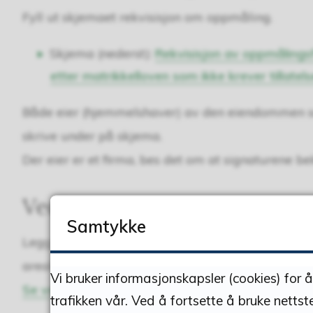
Fyll ut skjemaet rekvisisjon om oppmåling.
Skjema (nederst):
Rekvisisjon av oppmålingsf
etter matrikkelloven som ikke krever tillatel
Både eier (hjemmelshaver) av den eiendommen s
skrive under på skjema.
Der eier er et firma, bes det om at signaturene be
Vedlegg
Samtykke
Legg ved et kart som viser eksisterende grenser og
arealregnskapet er nøyaktig.
Vi bruker informasjonskapsler (cookies) for 
Se veiledningsvideo – sende til kommunen
.
trafikken vår. Ved å fortsette å bruke nettst