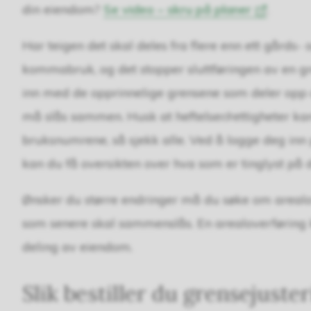
din eiendom?
Se video – skru på planer
.
Har teigen det skal deles fra flere enn ett gårds
kommabruk, og det stopper sluttføringen av en 
inn med de opprinnelige grensene som deler opp 
må slås sammen. Husk at heftelser/rettigheter ka
bruksnumrene, så sjekk alle. Ved å logge deg inn 
kan du få oversikten over hva som er tinglyst på
Ønsker du større endringer må du søke om arealov
som senere skal sammenslås. En arealoverførin
deling av eiendom.
Slik bestiller du grensejuste