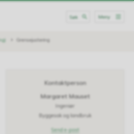
Meny
Søk
ng)
Grensejustering
Kontaktperson
Margaret Mauset
Ingeniør
Byggesak og landbruk
til
Send e-post