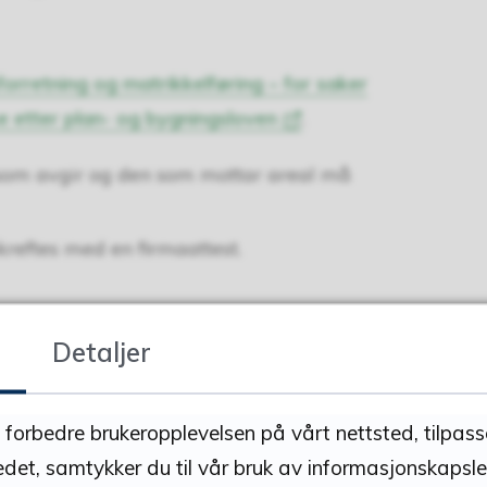
orretning og matrikkelføring – for saker
se etter plan- og bygningsloven
.
om avgir og den som mottar areal må
kreftes med en firmaattest.
Detaljer
 ny/ønsket grense. Det er viktig at
å forbedre brukeropplevelsen på vårt nettsted, tilpas
edet, samtykker du til vår bruk av informasjonskapsler