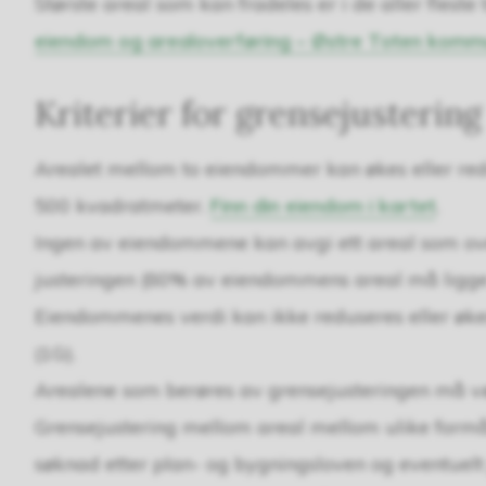
Største areal som kan fradeles er i de aller fleste
eiendom og arealoverføring – Østre Toten kom
Kriterier for grensejustering
Arealet mellom to eiendommer kan økes eller red
500 kvadratmeter.
Finn din eiendom i kartet
.
Ingen av eiendommene kan avgi ett areal som ov
justeringen (80% av eiendommens areal må ligge i
Eiendommenes verdi kan ikke reduseres eller øk
(1G).
Arealene som berøres av grensejusteringen må væ
Grensejustering mellom areal mellom ulike formål 
søknad etter plan- og bygningsloven og eventuelt 