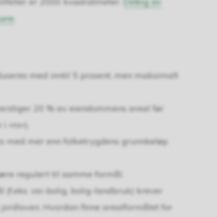
 tilfeller er 2000 kvadratmeter.
Deling av
mune
.
useres med inntil 5 prosent, men maksimalt
erstiger 20 % av eiendommens areal før
 «ro»).
es med mer enn folketrygdens grunnbeløp
re regulert til samme formål.
(f.eks. vei-bolig, bolig-landbruk) krever
jordloven. Hvordan finne arealformålet for