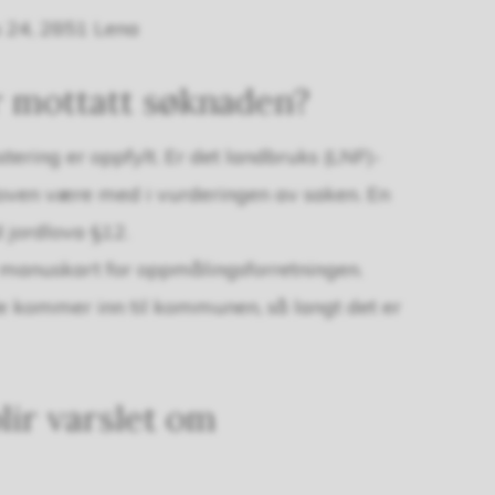
s 24, 2851 Lena
 mottatt søknaden?
ering er oppfylt. Er det landbruks (LNF)-
loven være med i vurderingen av saken. En
ed jordlova §12.
m manuskart for oppmålingsforretningen.
de kommer inn til kommunen, så langt det er
blir varslet om