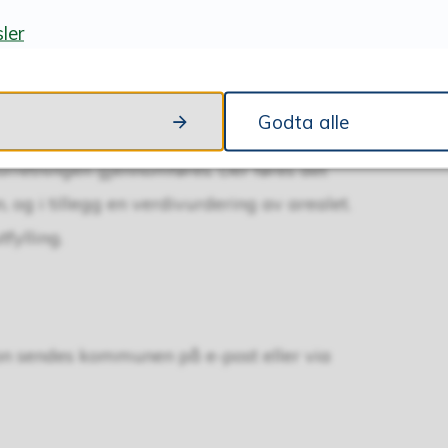
ler
Godta alle
en partene må underskrive på en avtale om
orretningen gjennomføres. Der føres det
, og i tillegg en verdivurdering av arealet.
fylling.
n sendes kommunen på e-post eller via