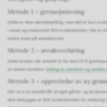
Metode 1 – grensejustering
Dette er ikke søknadspliktig, men det er kun mu
i areal og maksimalt 500 kvadratmeter. Det er st
endre areal på eiendommer.
Metode 2 – arealoverføring
Dette brukes når arealet er for stort til å grenseju
en annen eiendom.
Deling av eiendom og arealo
Metode 3 – opprettelse av ny gru
Det vil si at arealet får et eget gårds- og bruk
skal bebygges er 600 kvadratmeter for enebolig