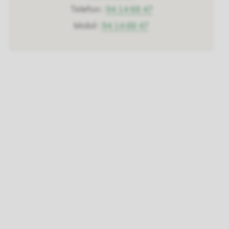
Margaret
Telefon
94 14 68 47
Mauset
Mobil
94 14 68 47