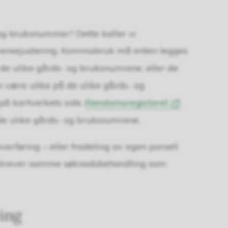
- og bruksnummer? Dette kaller vi
grensejustering. Kommabruk må enten legges
de ulike gårds- og bruksnumrene, eller de
n være ulike på de ulike gårds- og
på kartverkets side,
Eiendomsregisteret
,
 de ulike gårds- og bruksnumrene.
erføring – eller fradeling av egen parsell
g krever samme søknadsbehandling som
ring