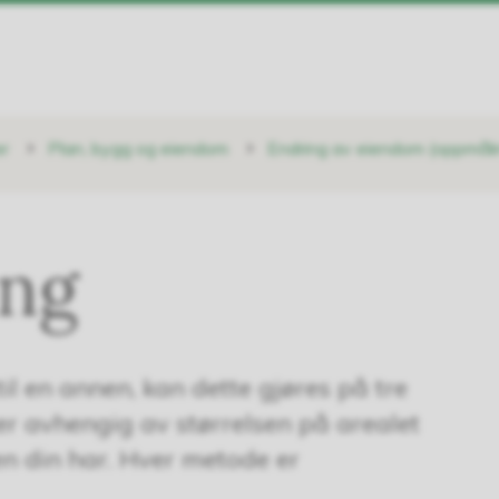
r
Plan, bygg og eiendom
Endring av eiendom (oppmåli
ing
til en annen, kan dette gjøres på tre
r avhengig av størrelsen på arealet
n din har. Hver metode er