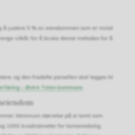
lig å justere 5 % av eiendommen som er minst
renge vilkår for å bruke denne metoden for å
stere, og den fradelte parsellen skal legges til
verføring – Østre Toten kommune
.
nneiendom
snummer. Minimum størrelse på ei tomt som
 og 1000 kvadratmeter for tomannsbolig.