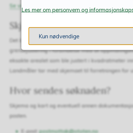
Se veiledningsvideo – tegning
.
Les mer om personvern og informasjonskaps
Skjøte/avtale
Kun nødvendige
Det benyttes ikke skjøte ved grensejustering, m
grensejustering i forbindelse med at oppmålingsf
eksakte arealet som ble justert i kvadratmeter inn
Landmåler tar med skjemaet til forretningen for ut
Hvor sendes søknaden?
Skjema og kart og eventuell annen dokumentasjo
posten.
E-post:
postmottak@ototen.no