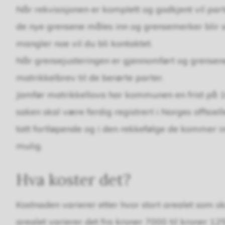
Når rekvisisjonen er komplett og godkjent vil parte
de nye grensene måles inn og grensemerker blir sa
mangler noe vil du bli kontaktet.
Når grensejusteringen er gjennomført og grensene e
matrikkelbrev til de berørte parter.
Jamfør matrikkellova har kommunen en frist på 16 
saken skal være ferdig registrert i Norges offisie
tatt fortløpende og i den rekkefølge de kommer in
mulig.
Hva koster det?
Kostnaden varierer etter hvor stort arealet som skal
arealet varierer det fra kroner 7000 til kroner 125