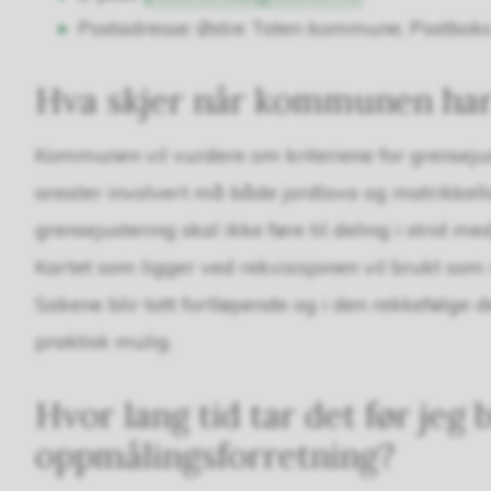
Postadresse: Østre Toten kommune, Postbok
Hva skjer når kommunen har
Kommunen vil vurdere om kriteriene for grensejust
arealer involvert må både jordlova og matrikkel
grensejustering skal ikke føre til deling i strid m
Kartet som ligger ved rekvisisjonen vil brukt so
Sakene blir tatt fortløpende og i den rekkefølge 
praktisk mulig.
Hvor lang tid tar det før jeg 
oppmålingsforretning?