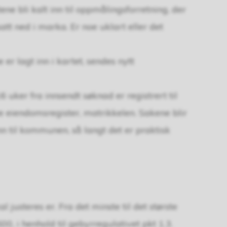
ne bli kalt inn til oppmålingsforretning, der
tt ned i marka. Er noe uklart eller det
r lagt inn i kartet, sendes nytt
uker fra innsendt søknad er registrert til
lle eiendomsregister, matrikkelen. Sakene blir
n til kommunen, så langt det er praktisk
 justeres er. Fra det minste til det største
00, i henhold til gebyrregulativet pkt 1.3.