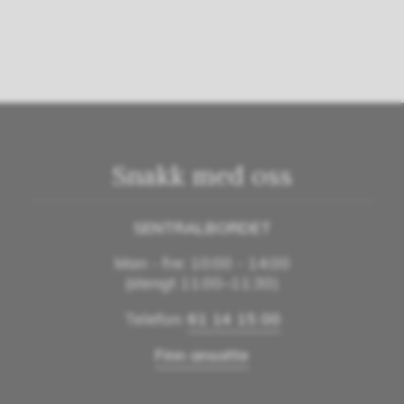
Snakk med oss
SENTRALBORDET
Man - fre: 10:00 - 14:00
(stengt 11:00–11:30)
Telefon:
61 14 15 00
Finn ansatte