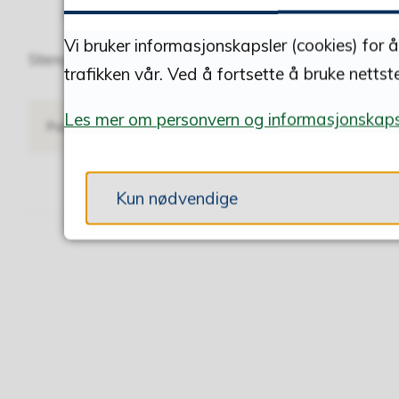
denne åpningstida, ta kontakt på telefon
906
Vi bruker informasjonskapsler (cookies) for 
Stengt i skoleferier, men det er mulig å henvende
trafikken vår. Ved å fortsette å bruke nettst
Les mer om personvern og informasjonskaps
Publisert
20.02.2018 12.32
Sist endret
04.05.2026 11.02
Kun nødvendige