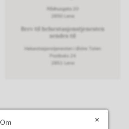
Rådhusgata 20
2850 Lena
Brev til helsestasjonstjenesten
sendes til
Helsestasjonstjenesten i Østre Toten
Postboks 24
2851 Lena
Om