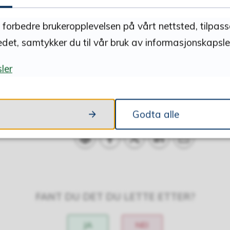
 77 837
å forbedre brukeropplevelsen på vårt nettsted, tilpas
 seg på Lena helsestasjon.
edet, samtykker du til vår bruk av informasjonskapsler
ler
Godta alle
Skriv ut
Del på Facebook
Del på Twitter
Del på LinkedIn
Tips en venn
FANT DU DET DU LETTE ETTER?
JA
NEI