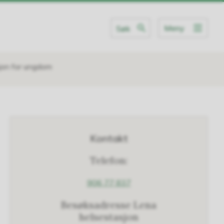
Meny
Søk
jon for ungdom
Kontakt
Telefon:
906 77 837
Besøksadresse Lena
helsestasjon