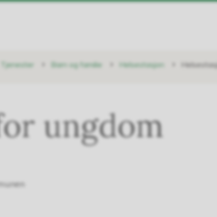
Tjenester
Barn og familie
Helsestasjon
Helsestas
 for ungdom
mmunen