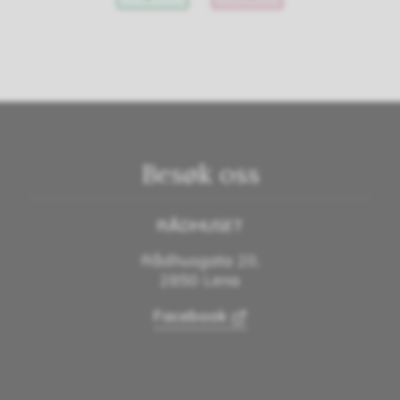
Besøk oss
RÅDHUSET
Rådhusgata 20,
2850 Lena
Facebook