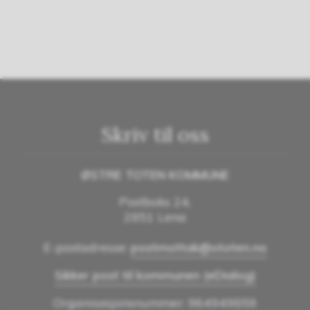
Skriv til oss
ØSTRE TOTEN KOMMUNE
Postboks 24,
2851 Lena
E-postadresse:
postmottak@ototen.no
Sikker post til kommunen (eDialog)
Organisasjonsnummer: 964949859