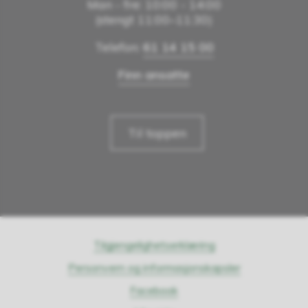
Man - fre: 10:00 - 14:00
(stengt 11:00–11:30)
Telefon:
61 14 15 00
Finn ansatte
Til toppen
Tilgjengelighetserklæring
Personvern og informasjonskapsler
Facebook