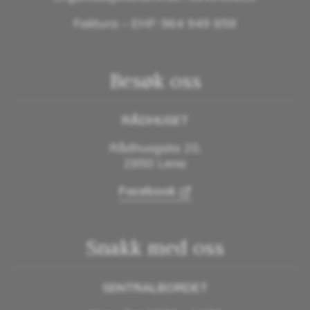
Faktura – EHF: 964 949 859
Besøk oss
RÅDHUSET
Rådhusgata 20,
2850 Lena
Facebook
Snakk med oss
SENTRALBORDET