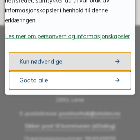
nettstedet, samtykker du til vår bruk av
informasjonskapsler i henhold til denne
erklæringen.
Les mer om personvern og informasjonskapsler
Skriv til oss
Kun nødvendige
Godta alle
ØSTRE TOTEN KOMMUNE
Postboks 24,
2851 Lena
E-postadresse:
postmottak@ototen.no
Sikker post til kommunen (eDialog)
Organisasjonsnummer: 964949859