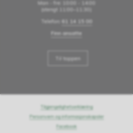
Man - fre: 10:00 - 14:00
(stengt 11:00–11:30)
Telefon:
61 14 15 00
Finn ansatte
Til toppen
Tilgjengelighetserklæring
Personvern og informasjonskapsler
Facebook