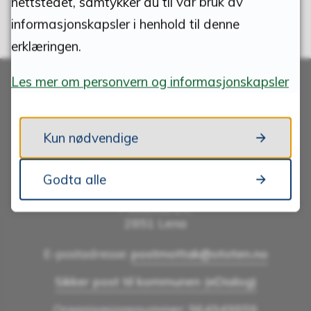
nettstedet, samtykker du til vår bruk av
informasjonskapsler i henhold til denne
erklæringen.
Les mer om personvern og informasjonskapsler
Skriv til oss
Kun nødvendige
Godta alle
ØSTRE TOTEN KOMMUNE
Postboks 24,
2851 Lena
E-postadresse:
postmottak@ototen.no
Sikker post til kommunen (eDialog)
Organisasjonsnummer: 964949859