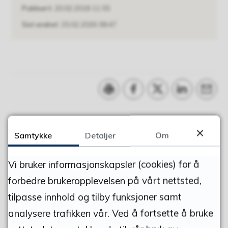
Publisert
20.02.2018 11.55
Sist endret
25.02.2026 08.47
Skriv ut
Del på Facebook
Del på Twitter
Del på Linke
Tips e
Samtykke
Detaljer
Om
FANT DU DET DU LETTE ETTER?
Vi bruker informasjonskapsler (cookies) for å
JA
NEI
forbedre brukeropplevelsen på vårt nettsted,
tilpasse innhold og tilby funksjoner samt
analysere trafikken vår. Ved å fortsette å bruke