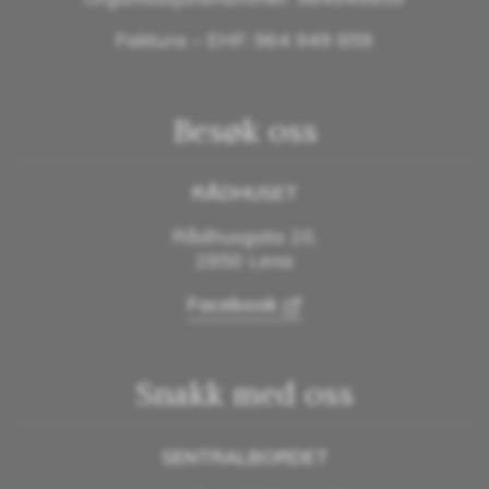
Faktura – EHF: 964 949 859
Besøk oss
RÅDHUSET
Rådhusgata 20,
2850 Lena
Facebook
Snakk med oss
SENTRALBORDET