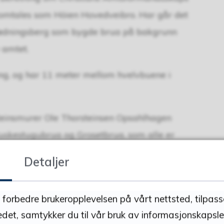
s omtales som Höien Hovedveibro. Har går det
 Rødningsberg som bygde brua på bakgrunn
 amtet.
ang, og har 11 meter mellom hvelvbuene i
teinsmurer Ole Thorsteinsen Opsahlhagen
uskestugubrua og Grosetbrua, som alle er
Detaljer
t "den nye Håjenbrua" ligger litt lengre ned
å forbedre brukeropplevelsen på vårt nettsted, tilpas
edet, samtykker du til vår bruk av informasjonskapsler