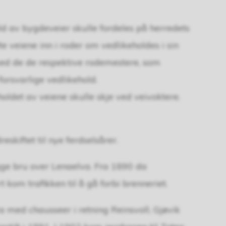
ld av bygdeveier skulle fordeles på herredets
 veiene inn i roder om vedlikeholdes i sin
d de de respektive rodemestere, som
forsvarlige vedlikehold.
oldet av veiene skulle skje ved veivoktere.
skiftet til nye ferdselsårer.
ygge bru over Lenaelva. Fra 1890 da
t kom trafikken til å gå forbi brenneriet.
 med chausseer i retning Reinsvoll, Gjøvik