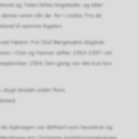
and og Toten felles tingsteder, og etter
nne veien når de for i visitas. Fra de
eland til samme fogderi.
en ved Høiem. Fra Oluf Børgessøns dagbok-
eiser i Oslo og Hamar stifter 1593-1597 vet
 september 1594. Den gang var det kun bro
, stygt skadet under flom.
dested.
d da Kjølvegen var definert som hovedvei og
a Beretning om Christians Amtsformandsskaps