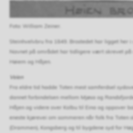
Foto: William Zeiner.
Steinhvelvbru fra 1849. Brostedet har ligget her i
Navnet på området har tidligere vært skrevet på 
Høiem og Håjen.
Veien
Fra eldre tid hadde Toten mest samferdsel sydove
dannet forbindelsen mellom Mjøsa og Randsfjorde
Håjen og videre over Kolbu til Eina og oppover b
eneste kjørevei om sommeren når folk fra Toten sk
(Drammen), Kongsberg og til bygdene syd for Høgko