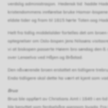
verdslig administrasjon. Hedensk tid hadde Hadel
kristendommens innførelse bruke Hamar-bispene de
eldste tider og fram til 1815 hørte Toten oog Had
Helt fra tidlig middelalder fortelles det om bro
optegnelser om Oslo-bispen Jens Nilssøns visitasr
vi at biskopen passerte Høiem bro søndag den 8.
over Lenaelva ved Håjen og Bråstad.
Den nåværende broen erstattet en tidligere trebru
Enda tidligere skal dette ha vært et kjent som va
Brua
Brua ble oppført av Christians Amt i 1849 i en ti
ble benyttet som ferdselsåre gjennom bygda. Fr