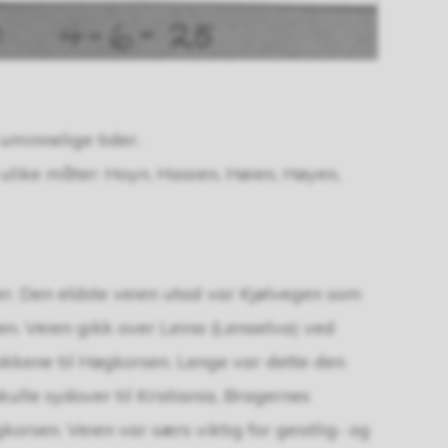
 uminnelige tider
.
ulike måter: Hoyn, Haaien, Høien, Høyen,
r. Den eldste veien utad var Kjølvegen som
n. Veien gikk over Leina (Lenaelva) ved
akkene til Høgkorsen. Lenge var dette den
ulle sydover til Kristiania, Bragernes
rsen. Veien var særs viktig for geistlig- og