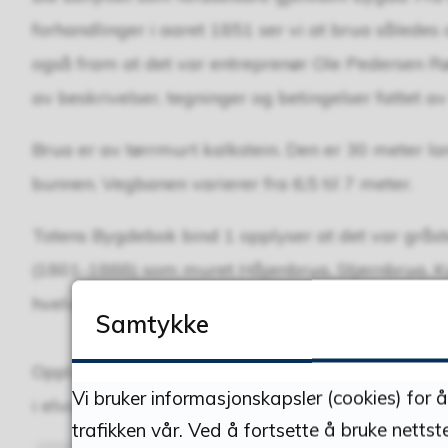
forhandlinger i aaret 1851 ser vi at brua sålede
også fram at det var entreprenør Ole Pedersen
av beskrivelser, tegninger og betingelser fattet av
Brua er av tørrmurt kalkstein. Den er 30 meter l
bunnen. Vegbanen varierer fra 6,5 til 7 meter.
Totens Bygdebok bind 1 opplyser at det var grås
(1801-1888) som muret Håjenbrua, Stjernbrua, K
hvelvsbruer.
Samtykke
Opplysninger i Totens Bygdebok kan det tyde på a
Vi bruker informasjonskapsler (cookies) for 
i elva enn den gamle brua.
trafikken vår. Ved å fortsette å bruke nettst