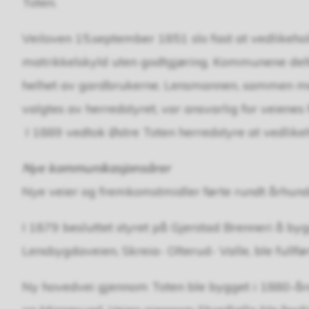
Toten.
Veiloven 15.september 1851 slo fast at vedlikeho
matrikkelskyld uten godtgjøring. Kommunene delte
helhet av gardbrukerne. Lensmannen, sammen me
valgtes av herredstyret, var ansvarlig for veienes 
I 1889 vedtok Østre Toten herredstyre at vedlikeh
Nye kommunikasjonsårer
Nye veier og fremkomstmidler førte rundt århundre
I 1879 besluttet styret på Gjerstad Brenneri å b
Lensbygdaveien, Skreia- Olterud- Valle, ble fullfør
Ny hovedvei gjennom Toten ble bygget i 1880-åra