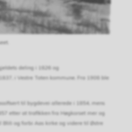
eet.
jeldets deling i 1826 og
837, i Vestre Toten kommune. Fra 1908 ble
sifisert til bygdevei allerede i 1854, mens
857 etter at trafikken fra Høgkorset mer og
lili og forbi Aas kirke og videre til Østre