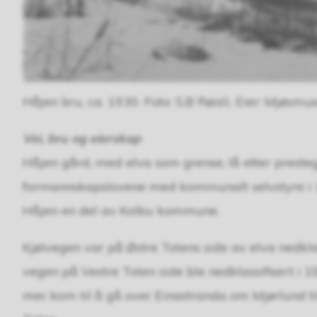
Håjen bru, ca. 1930. Foto: S.B Røisli. Eier: Mjøsmus
Vei, bru og eierskap
Håjen gård, med elva som grense, lå etter presteg
formannskapslovene med kommunalt selvstyre i 1
Håjen en del av Kolbu kommune.
Kjølvegen var på Østre Totens side av elva nedklas
vegen på Vestre Toten side ble nedklassifisert i 1
mer kom til å gå over Einastranda om Mjørlund til B