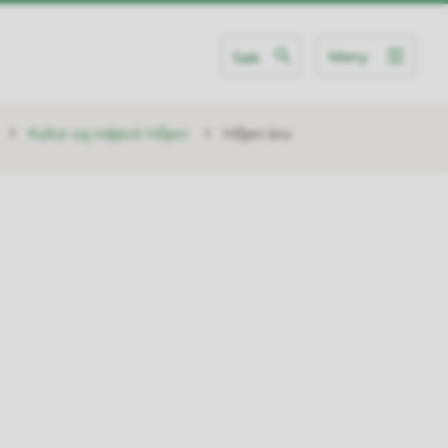
Meny
Søk
Kultur og miljøsti Håjen
Håjen bru