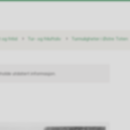
t og fritid
Tur- og friluftsliv
Turmuligheter i Østre Toten
holde utdatert informasjon.