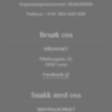
Organisasjonsnummer: 964949859
Faktura – EHF: 964 949 859
Besøk oss
RÅDHUSET
Rådhusgata 20,
2850 Lena
Facebook
Snakk med oss
SENTRALBORDET