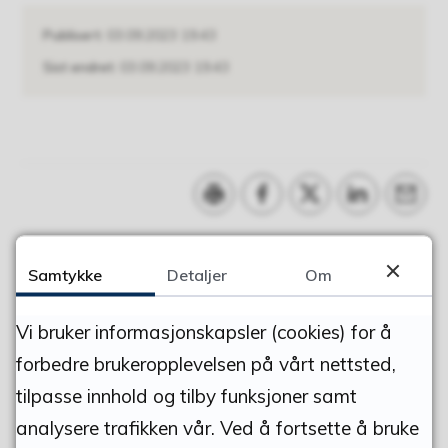
Publisert
03.09.2023 19.43
Sist endret
03.09.2023 19.43
Skriv ut
Del på Facebook
Del på Twitter
Del på Linke
Tips e
Samtykke
Detaljer
Om
FANT DU DET DU LETTE ETTER?
Vi bruker informasjonskapsler (cookies) for å
forbedre brukeropplevelsen på vårt nettsted,
JA
NEI
tilpasse innhold og tilby funksjoner samt
analysere trafikken vår. Ved å fortsette å bruke