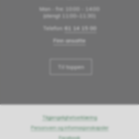
Man - fre: 10:00 - 14:00
(stengt 11:00–11:30)
Telefon:
61 14 15 00
Finn ansatte
Til toppen
Tilgjengelighetserklæring
Personvern og informasjonskapsler
Facebook