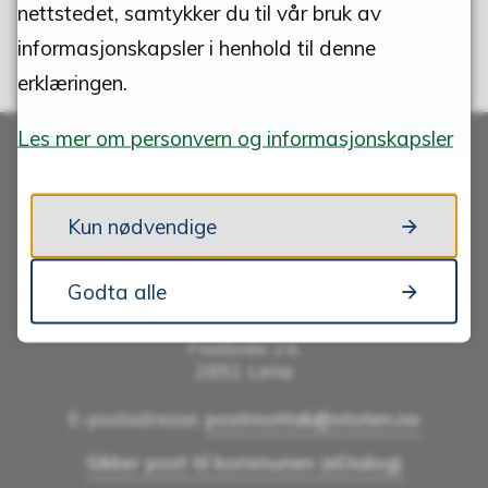
nettstedet, samtykker du til vår bruk av
informasjonskapsler i henhold til denne
erklæringen.
Les mer om personvern og informasjonskapsler
Kun nødvendige
Skriv til oss
Godta alle
ØSTRE TOTEN KOMMUNE
Postboks 24,
2851 Lena
E-postadresse:
postmottak@ototen.no
Sikker post til kommunen (eDialog)