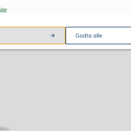
ler
Godta alle
eru.