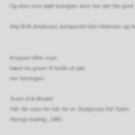
Og dom som støtt krangler, dom har det itte greit.
Maj Britt Andersen, komponist Geir Holmsen og t
Kroppen tåler mye,
bære du greier å holde ut sjøl,
sier totningen.
Svein Erik Brodal
Hår får vara for hår for er. Stuttprosa frå Toten.
Noregs boklag, 1981