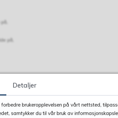
 på,
de på,
Detaljer
å forbedre brukeropplevelsen på vårt nettsted, tilpas
ekstforfatter Trond Brænne
edet, samtykker du til vår bruk av informasjonskapsler