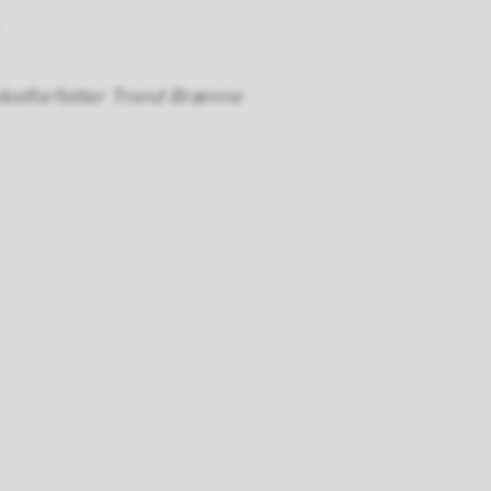
ekstforfatter Trond Brænne