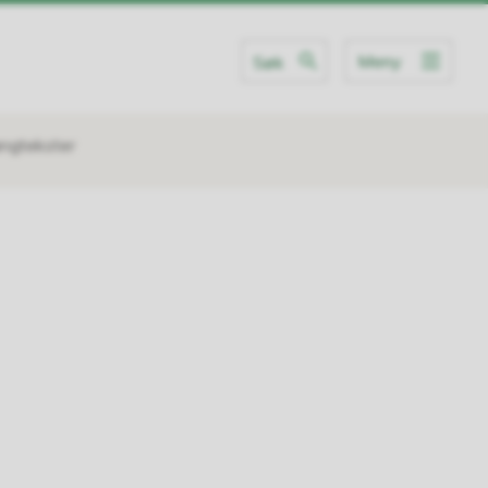
Meny
Søk
angtekster