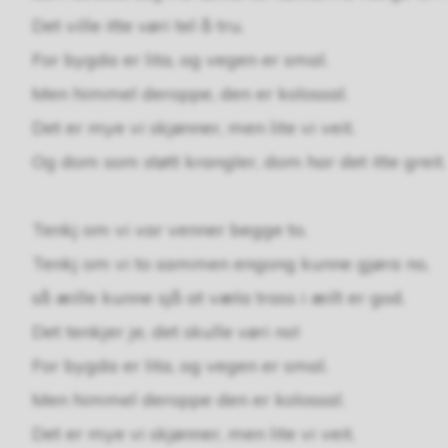
Det ville itte vøri tel å tru.
For bygda er lita, og vegen er smal.
Men himmel deroppe, den er kolossal.
Det er mye vi skjønner, men lite vi veit.
Og dom som støtt krangler, dom har det itte greit.
Tenkj om vi var venner begge to.
Tenkj om vi to sammen engong kunne gjøra no,
så æille kunne sjå at væla trass i æilt er god.
Det tenkjer je, det skulle vøri no!
For bygda er lita, og vegen er smal.
Men himmel deroppe den er kolossal.
Det er mye vi skjønner, men lite vi veit.