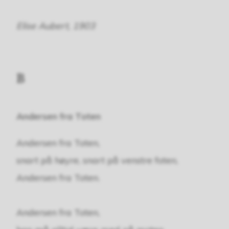
Elise Aubert, 1903
B
Andersen fra Toten
Andersen fra Toten,
snart på høyre, snart på venstre foten,
Andersen fra Toten.
Andersen fra Toten,