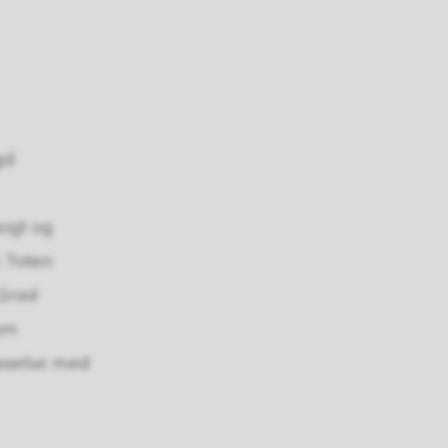
gd
igt og
 Toten
 Grad
kom
aaelse med