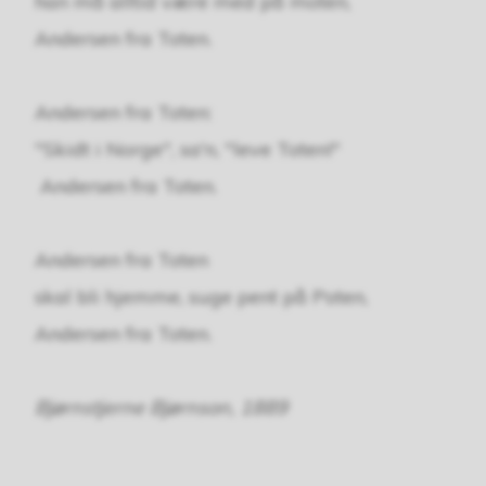
han må alltid være med på moten,
Andersen fra Toten.
Andersen fra Toten:
"Skidt i Norge", sa'n, "leve Toten!"
Andersen fra Toten.
Andersen fra Toten
skal bli hjemme, suge pent på Poten,
Andersen fra Toten.
Bjørnstjerne Bjørnson, 1889