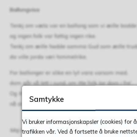
Ballongvisa
Tenkj om væla var en ballong som vi æille bodde
og ingen folk var fattig ingen rike.
Tenkj om æille hadde samma Gud som æille trud
da ville jorda vøri himmelrike.
For ballonger er slike en lyt vara varsom med,
dom går så lett i sund, om itte folk lar dom i fre`.
Og itte kæin vel noen si at halvparten er min,
Samtykke
nå stikk je høl i ballongdelen din.
Vi bruker informasjonskapsler (cookies) for 
Maj Britt Andersen, komponist Geir Holmsen og t
trafikken vår. Ved å fortsette å bruke nettst