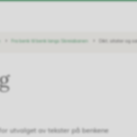
n
Fra benk til benk langs Skreiabanen
Dikt, sitater og s
og
for utvalget av tekster på benkene