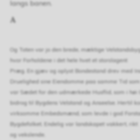
langs banen.
A
Og Toten var jo den brede, mæktige Velstandsby
hvor Forholdene i det hele hvet et storslagent
Præg. En gjæv og oplyst Bondestand drev med Ins
Druelighed sine Eiendomme paa samme Tid som
var Sædet for den udmærkede Husflid, som i høi
bidrog til Bygdens Velstand og Anseelse. Hertil 
virksomme Embedsmænd, som levde i god Forst
Bygdefolket. Endelig var landskapet vakkert, rikt
og vekslende.