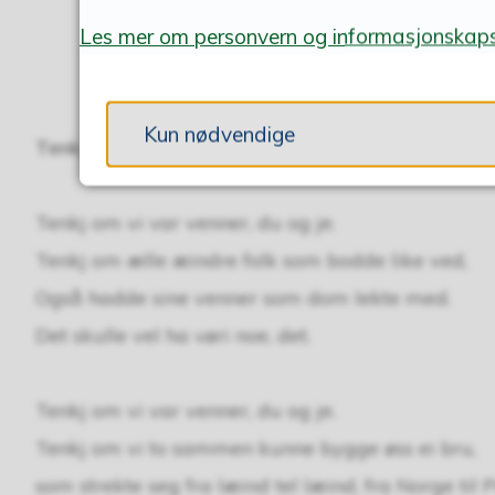
Les mer om personvern og informasjonskaps
Kun nødvendige
Tenkj om vi var venner
Tenkj om vi var venner, du og je.
Tenkj om ælle æindre folk som bodde like ved,
Også hadde sine venner som dom lekte med.
Det skulle vel ha vøri noe, det.
Tenkj om vi var venner, du og je.
Tenkj om vi to sammen kunne bygge øss ei bru,
som strekte seg fra læind tel læind, fra Norge til P