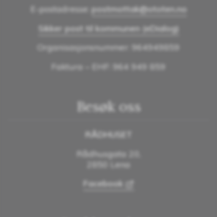
E-postadresse:
postmottak@ototen.no
Sikker post til kommunen (eDialog)
Organisasjonsnummer: 964949859
Faktura – EHF: 964 949 859
Besøk oss
RÅDHUSET
Rådhusgata 20,
2850 Lena
Facebook