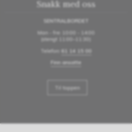
Snakk med oss
SENTRALBORDET
Man - fre: 10:00 - 14:00
(stengt 11:00–11:30)
Telefon:
61 14 15 00
Finn ansatte
Til toppen