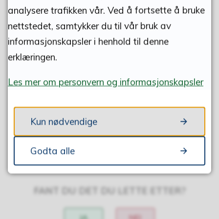
analysere trafikken vår. Ved å fortsette å bruke
nettstedet, samtykker du til vår bruk av
informasjonskapsler i henhold til denne
erklæringen.
Skriv ut
Del på Facebook
Del på Twitter
Del på Linke
Tips e
Les mer om personvern og informasjonskapsler
Kontakt
E-post:
vannogavlop@ototen.no
Kun nødvendige
Godta alle
FANT DU DET DU LETTE ETTER?
JA
NEI