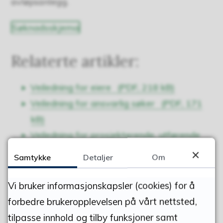
avløpsanlegg.
Søknadsskjema
Relaterte artikler:
Veiledning for eiere
(PDF, 218 kB)
Veiledning for ansvarlig søker
(PDF, 171
kB)
Veiledning for prosjekterende, utførende
og kontrollerende av mindre avløpsanlegg
Samtykke
Detaljer
Om
(PDF, 202 kB)
Vi bruker informasjonskapsler (cookies) for å
forbedre brukeropplevelsen på vårt nettsted,
Publisert
22.02.2018 13.11
tilpasse innhold og tilby funksjoner samt
Sist endret
05.03.2026 12.41