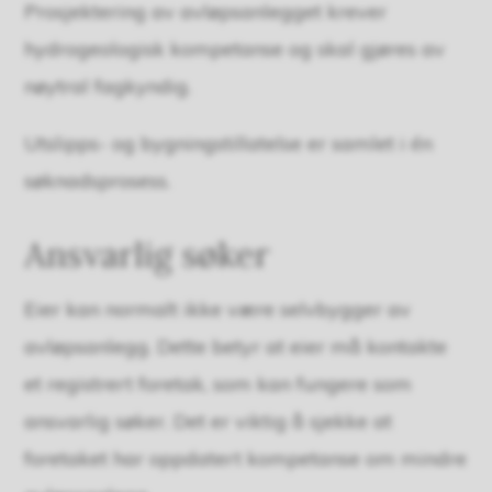
Prosjektering av avløpsanlegget krever
hydrogeologisk kompetanse og skal gjøres av
nøytral fagkyndig.
Utslipps- og bygningstillatelse er samlet i én
søknadsprosess.
Ansvarlig søker
Eier kan normalt ikke være selvbygger av
avløpsanlegg. Dette betyr at eier må kontakte
et registrert foretak, som kan fungere som
ansvarlig søker. Det er viktig å sjekke at
foretaket har oppdatert kompetanse om mindre