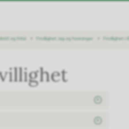
idrett og fritid
Frivillighet, lag og foreninger
Frivillighet 
villighet