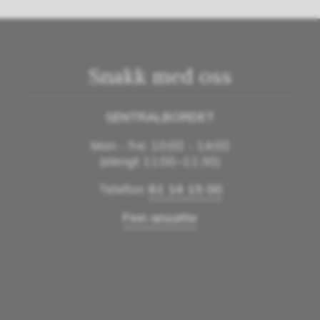
Snakk med oss
SENTRALBORDET
Man - fre: 10:00 - 14:00
(stengt 11:00–11:30)
Telefon:
61 14 15 00
Finn ansatte