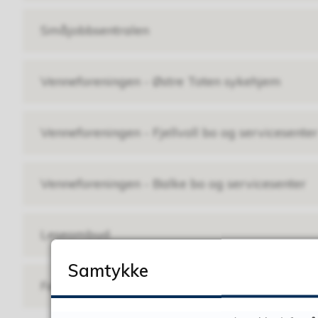
Småjobbsentralen
Venneforeningen - Østre Toten sykehjem
Venneforeningen - Fjellvoll bo og servicesenter
Venneforeningen - Balke bo og servicesenter
Leseombud
Samtykke
Følgesvenn