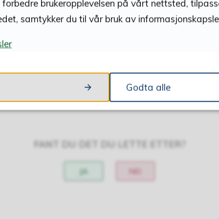
å forbedre brukeropplevelsen på vårt nettsted, tilpas
edet, samtykker du til vår bruk av informasjonskapsler
ler
Godta alle
Skriv ut
Del på Facebook
Del på Twitter
Del på LinkedIn
Tips en venn
FANT DU DET DU LETTE ETTER?
JA
NEI