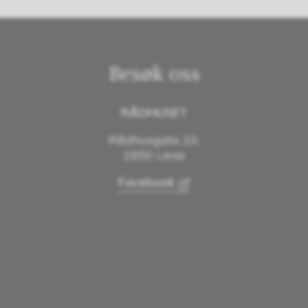
Besøk oss
RÅDHUSET
Rådhusgata 20,
2850 Lena
Facebook