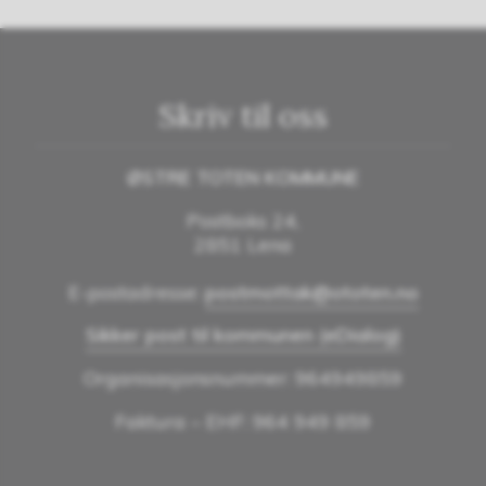
Skriv til oss
ØSTRE TOTEN KOMMUNE
Postboks 24,
2851 Lena
E-postadresse:
postmottak@ototen.no
Sikker post til kommunen (eDialog)
Organisasjonsnummer: 964949859
Faktura – EHF: 964 949 859