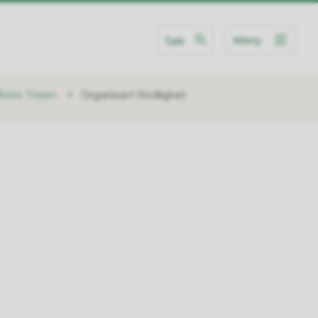
Meny
Søk
i Østre Toten
Organisert frivillighet