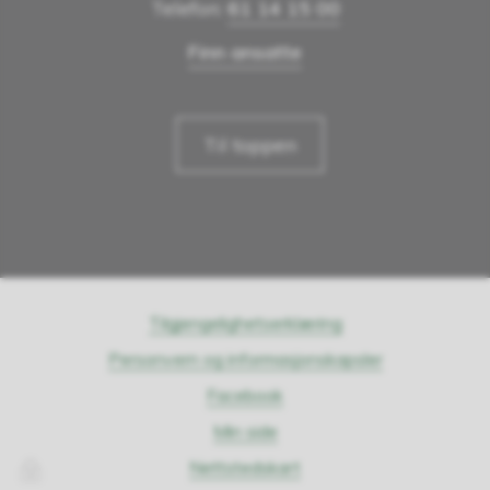
Telefon:
61 14 15 00
Finn ansatte
Til toppen
Tilgjengelighetserklæring
Personvern og informasjonskapsler
Facebook
Min side
Nettstedskart
Innlogging