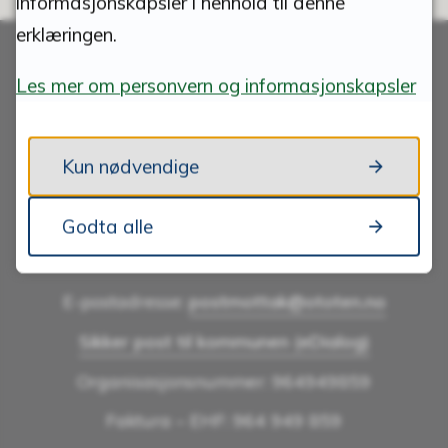
informasjonskapsler i henhold til denne
erklæringen.
Les mer om personvern og informasjonskapsler
Skriv til oss
Kun nødvendige
ØSTRE TOTEN KOMMUNE
Godta alle
Postboks 24,
2851 Lena
E-postadresse:
postmottak@ototen.no
Sikker post til kommunen (eDialog)
Organisasjonsnummer: 964949859
Faktura – EHF: 964 949 859