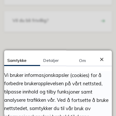
Vil du bli frivillig?
FANT DU DET DU LETTE ETTER?
Samtykke
Detaljer
Om
JA
NEI
Vi bruker informasjonskapsler (cookies) for å
forbedre brukeropplevelsen på vårt nettsted,
tilpasse innhold og tilby funksjoner samt
analysere trafikken vår. Ved å fortsette å bruke
nettstedet, samtykker du til vår bruk av