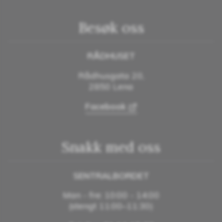
Besøk oss
RÅDHUSET
Rådhusgata 20,
2850 Lena
Facebook
Snakk med oss
SENTRALBORDET
Man - fre: 10:00 - 14:00
(stengt 11:00–11:30)