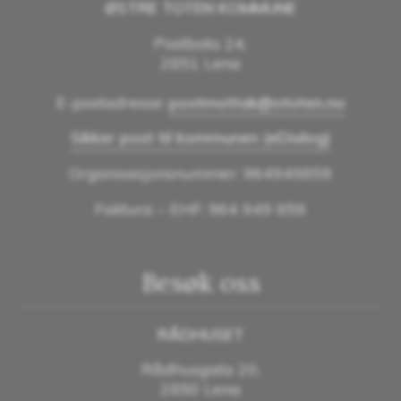
ØSTRE TOTEN KOMMUNE
Postboks 24,
2851 Lena
E-postadresse:
postmottak@ototen.no
Sikker post til kommunen (eDialog)
Organisasjonsnummer: 964949859
Faktura – EHF: 964 949 859
Besøk oss
RÅDHUSET
Rådhusgata 20,
2850 Lena