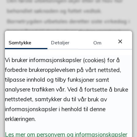
Den første utbetalingen skjer etter at Nav har
behandlet søknaden og fattet vedtak.
Barnetrygden utbetales deretter siste virkedag i
hver måned til den kontoen du har registrert
hos Nav.
Samtykke
Detaljer
Om
Vi bruker informasjonskapsler (cookies) for å
Publisert
13.05.2026 10.53
forbedre brukeropplevelsen på vårt nettsted,
Sist endret
13.05.2026 10.54
tilpasse innhold og tilby funksjoner samt
analysere trafikken vår. Ved å fortsette å bruke
nettstedet, samtykker du til vår bruk av
informasjonskapsler i henhold til denne
erklæringen.
Skriv ut
Del på Facebook
Del på Twitter
Del på Linke
Tips e
Les mer om personvern og informasjonskapsler