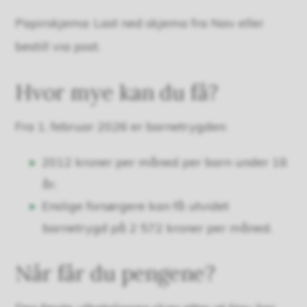
Papirskjema: Last ned skjema fra Nav eller
bestill via post.
Hvor mye kan du få?
Fra 1. februar 2026 er barnetrygden:
2012 kroner per måned per barn under 18
år.
Enslige forsørgere kan få utvidet
barnetrygd på 2 572 kroner per måned.
Når får du pengene?