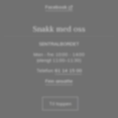
Facebook
Snakk med oss
SENTRALBORDET
Man - fre: 10:00 - 14:00
(stengt 11:00–11:30)
Telefon:
61 14 15 00
Finn ansatte
Til toppen