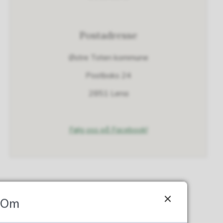
Postadresse
Østre Toten kommune
Postboks 24
2851 Lena
Følg oss på Facebook!
Om