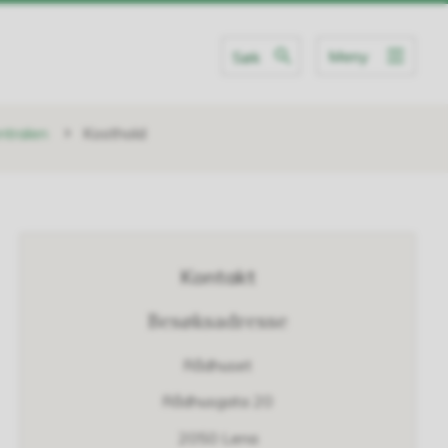
Meny
Søk
entralen
Kosthold
Kontakt
Besøksadresse
Rådhuset
Rådhusgata 20
2050 Lena