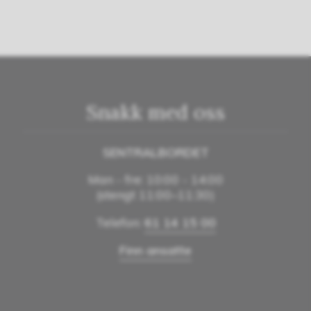
Snakk med oss
SENTRALBORDET
Man - fre: 10:00 - 14:00
(stengt 11:00–11:30)
Telefon:
61 14 15 00
Finn ansatte