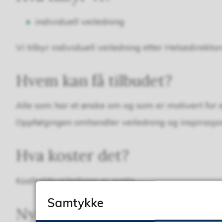
individuell veiledning
Vi tilbyr individuell veiledning etter Helsedirekt
Hvem kan få tilbudet?
Alle som har et ønske om og som er motivert for 
Oppfølgingen omhandler veiledning og inspirasjon 
Hva koster det?
Kostholdsveiledning er gratis.
Samtykke
Nyttige nettsider