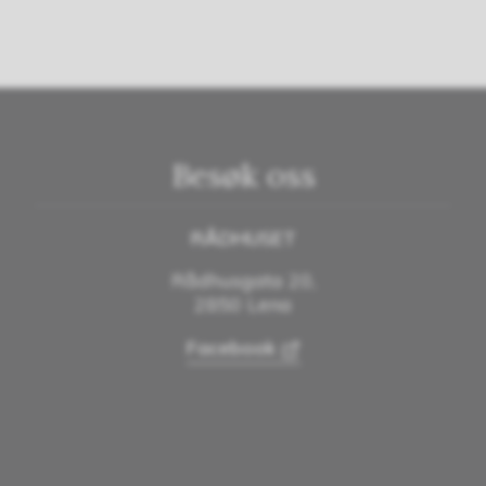
Besøk oss
RÅDHUSET
Rådhusgata 20,
2850 Lena
Facebook