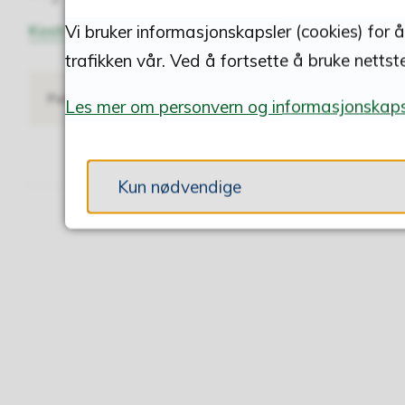
Kostråd fra Helsedirektoratet
Vi bruker informasjonskapsler (cookies) for 
trafikken vår. Ved å fortsette å bruke nettst
Publisert
06.03.2018 15.37
Sist endret
13.11.2024 12.21
Les mer om personvern og informasjonskaps
Kun nødvendige