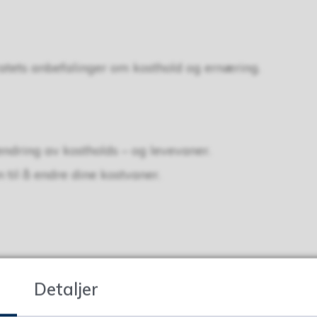
oratets anbefalinger om kosthold og ernæring.
endring av kostholds – og levevaner.
til å endre dine kostvaner.
Detaljer