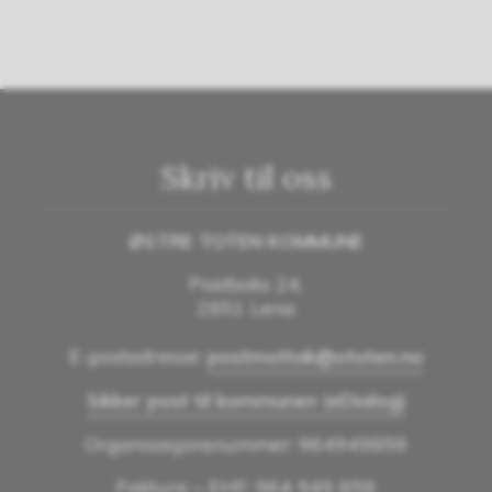
Skriv til oss
ØSTRE TOTEN KOMMUNE
Postboks 24,
2851 Lena
E-postadresse:
postmottak@ototen.no
Sikker post til kommunen (eDialog)
Organisasjonsnummer: 964949859
Faktura – EHF: 964 949 859