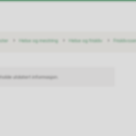
ster
Helse og mestring
Helse og friskliv
Frisklivss
holde utdatert informasjon.