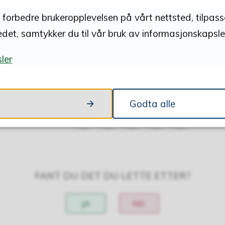
å forbedre brukeropplevelsen på vårt nettsted, tilpas
edet, samtykker du til vår bruk av informasjonskapsler
ler
Godta alle
Skriv ut
Del på Facebook
Del på Twitter
Del på LinkedIn
Tips en venn
FANT DU DET DU LETTE ETTER?
JA
NEI