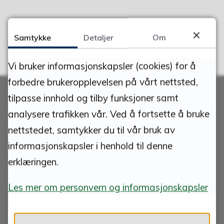
Samtykke
Detaljer
Om
Vi bruker informasjonskapsler (cookies) for å
forbedre brukeropplevelsen på vårt nettsted,
tilpasse innhold og tilby funksjoner samt
analysere trafikken vår. Ved å fortsette å bruke
nettstedet, samtykker du til vår bruk av
Skriv til oss
informasjonskapsler i henhold til denne
erklæringen.
ØSTRE TOTEN KOMMUNE
Postboks 24,
Les mer om personvern og informasjonskapsler
2851 Lena
E-postadresse:
postmottak@ototen.no