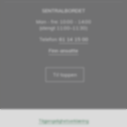
SENTRALBORDET
Man - fre: 10:00 - 14:00
(stengt 11:00–11:30)
Telefon:
61 14 15 00
Finn ansatte
Til toppen
Tilgjengelighetserklæring