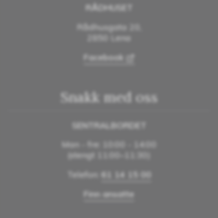
RÅDHUSET
Rådhusgata 20,
2850 Lena
Facebook
Snakk med oss
SENTRALBORDET
Man - fre: 10:00 - 14:00
(stengt 11:00–11:30)
Telefon:
61 14 15 00
Finn ansatte