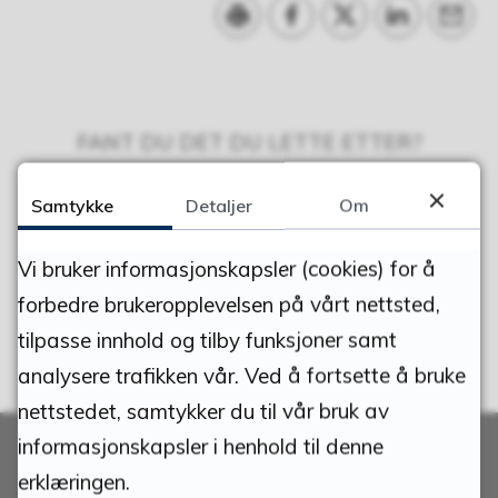
Skriv ut
Del på Facebook
Del på Twitter
Del på Linke
Tips e
FANT DU DET DU LETTE ETTER?
JA
NEI
Samtykke
Detaljer
Om
Vi bruker informasjonskapsler (cookies) for å
forbedre brukeropplevelsen på vårt nettsted,
tilpasse innhold og tilby funksjoner samt
analysere trafikken vår. Ved å fortsette å bruke
nettstedet, samtykker du til vår bruk av
informasjonskapsler i henhold til denne
erklæringen.