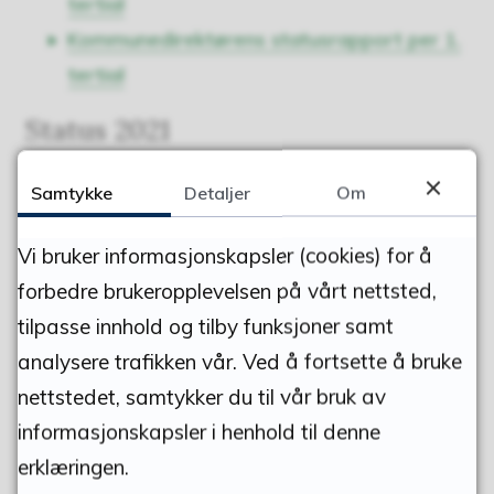
tertial
Kommunedirektørens statusrapport per 1.
tertial
Status 2021
Kommunedirektørens statusrapport per 3.
Samtykke
Detaljer
Om
kvartal
Vi bruker informasjonskapsler (cookies) for å
Kommunedirektørens statusrapport per 1.
forbedre brukeropplevelsen på vårt nettsted,
halvår
tilpasse innhold og tilby funksjoner samt
Status 2020
analysere trafikken vår. Ved å fortsette å bruke
nettstedet, samtykker du til vår bruk av
Kommunedirektørens statusrapport per 3.
informasjonskapsler i henhold til denne
kvartal
erklæringen.
Kommunedirektørens statusrapport per 1.