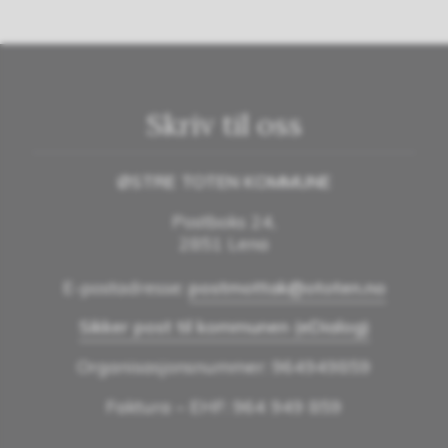
Skriv til oss
ØSTRE TOTEN KOMMUNE
Postboks 24,
2851 Lena
E-postadresse:
postmottak@ototen.no
Sikker post til kommunen (eDialog)
Organisasjonsnummer: 964949859
Faktura – EHF: 964 949 859