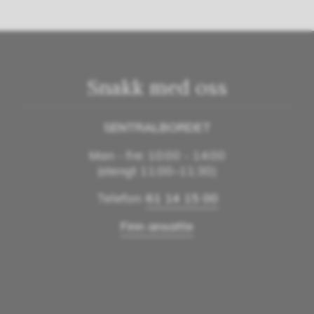
Snakk med oss
SENTRALBORDET
Man - fre: 10:00 - 14:00
(stengt 11:00–11:30)
Telefon:
61 14 15 00
Finn ansatte