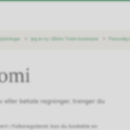
flyktninger
Jeg er ny i Østre Toten kommune
Personlig
omi
v eller betale regninger, trenger du
ert i Folkeregisteret, kan du kontakte en