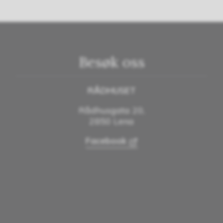
Besøk oss
RÅDHUSET
Rådhusgata 20,
2850 Lena
Facebook