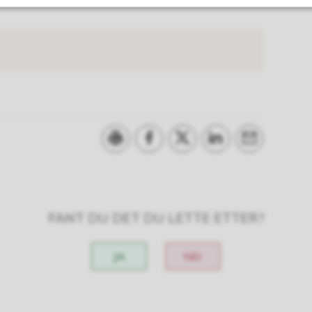
Skriv ut
Del på Facebook
Del på Twitter
Del på LinkedIn
Tips en venn
FANT DU DET DU LETTE ETTER?
JA
NEI