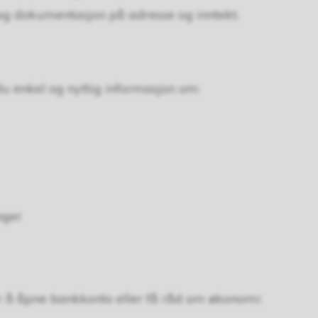
 og dokumentasjon på adresse og inntekt.
du enkel og nyttig informasjon om:
nger
r å åpne bankkonto eller få råd om økonomi: