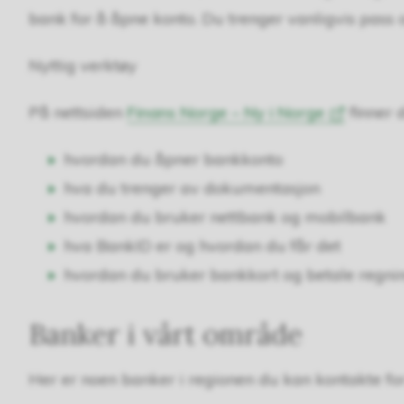
bank for å åpne konto. Du trenger vanligvis pass
Nyttig verktøy
På nettsiden
Finans Norge – Ny i Norge
finner 
hvordan du åpner bankkonto
hva du trenger av dokumentasjon
hvordan du bruker nettbank og mobilbank
hva BankID er og hvordan du får det
hvordan du bruker bankkort og betale regni
Banker i vårt område
Her er noen banker i regionen du kan kontakte fo