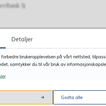
reBank 1)
med pass/ID må man gå til SpareBank 1. Det
Detaljer
tolk (engelsk eller norsk).
å forbedre brukeropplevelsen på vårt nettsted, tilpas
edet, samtykker du til vår bruk av informasjonskapsler
ler
Godta alle