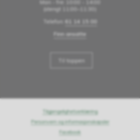
Man - fre: 10:00 - 14:00
(stengt 11:00–11:30)
Telefon:
61 14 15 00
Finn ansatte
Til toppen
Tilgjengelighetserklæring
Personvern og informasjonskapsler
Facebook