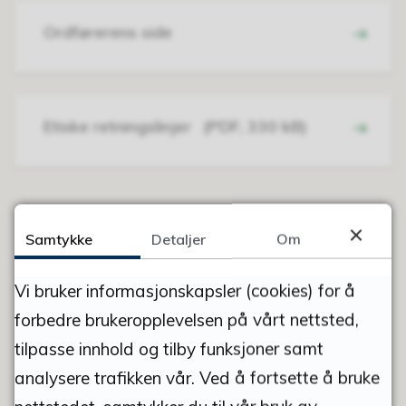
Ordførerens side
Etiske retningslinjer
(PDF, 330 kB)
Samtykke
Detaljer
Om
FANT DU DET DU LETTE ETTER?
Vi bruker informasjonskapsler (cookies) for å
JA
NEI
forbedre brukeropplevelsen på vårt nettsted,
tilpasse innhold og tilby funksjoner samt
analysere trafikken vår. Ved å fortsette å bruke