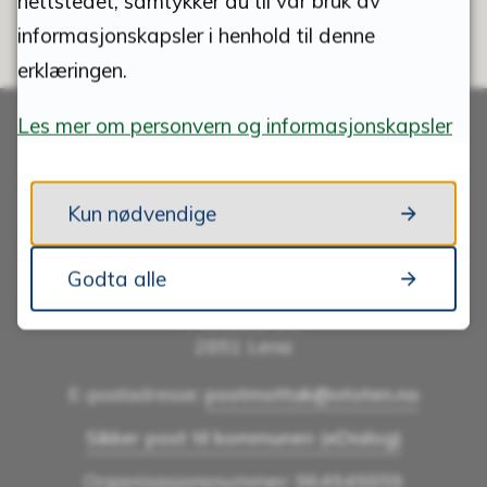
nettstedet, samtykker du til vår bruk av
informasjonskapsler i henhold til denne
erklæringen.
Les mer om personvern og informasjonskapsler
Skriv til oss
Kun nødvendige
Godta alle
ØSTRE TOTEN KOMMUNE
Postboks 24,
2851 Lena
E-postadresse:
postmottak@ototen.no
Sikker post til kommunen (eDialog)
Organisasjonsnummer: 964949859