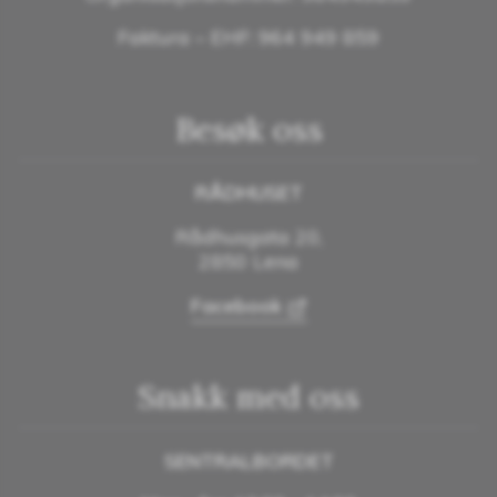
Faktura – EHF: 964 949 859
Besøk oss
RÅDHUSET
Rådhusgata 20,
2850 Lena
Facebook
Snakk med oss
SENTRALBORDET