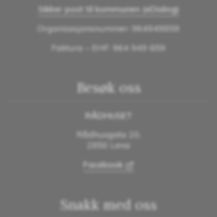
Sikker post til kommunen (eDialog)
Organisasjonsnummer: 964949859
Faktura – EHF: 964 949 859
Besøk oss
RÅDHUSET
Rådhusgata 20,
2850 Lena
Facebook
Snakk med oss