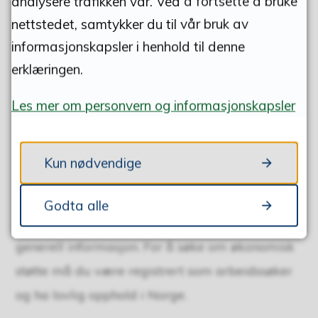
analysere trafikken vår. Ved å fortsette å bruke
nettstedet, samtykker du til vår bruk av
Send meldinger og dokumenter via
informasjonskapsler i henhold til denne
nav.no (krever innlogging med BankID
erklæringen.
eller annen elektronisk ID).
Les mer om personvern og informasjonskapsler
Telefon:
Ring Nav kontaktsenter på 55 55 33
Kun nødvendige
33 (åpent hverdager kl. 9–15).
Godta alle
Du trenger ikke være registrert for å få råd eller
generell informasjon. For å søke om økonomisk
støtte må du være registrert som arbeidssøker
og ha lovlig opphold i Norge.