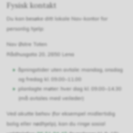
Fysisk kontakt
Du kan besøke ditt lokale Nav-kontor for
personlig hjelp:
Nav Østre Toten
Rådhusgata 20, 2850 Lena
åpningstider uten avtale: mandag, onsdag
og fredag kl. 09.00–11.00
planlagte møter: hver dag kl. 09.00–14.30
(må avtales med veileder)
Ved akutte behov (for eksempel midlertidig
bolig eller nødhjelp), kan du ringe sosial