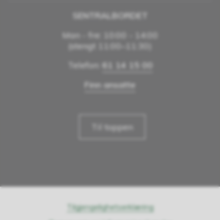
SENTRALBORDET
Man - fre: 10:00 - 14:00
(stengt 11:00–11:30)
Telefon:
61 14 15 00
Finn ansatte
Til toppen
Tilgjengelighetserklæring