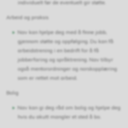
individuelt før de eventuelt gir støtte.
Arbeid og praksis
Nav kan hjelpe deg med å finne jobb,
gjennom støtte og oppfølging. Du kan få
arbeidstrening i en bedrift for å få
jobberfaring og språktrening. Nav tilbyr
også mentorordninger og norskopplæring
som er rettet mot arbeid.
Bolig
Nav kan gi deg råd om bolig og hjelpe deg
hvis du akutt mangler et sted å bo.