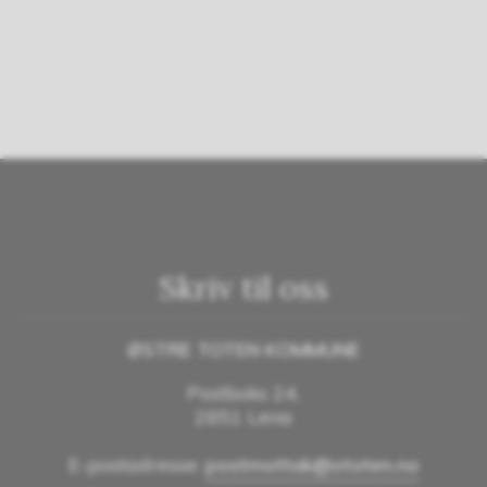
Skriv til oss
ØSTRE TOTEN KOMMUNE
Postboks 24,
2851 Lena
E-postadresse:
postmottak@ototen.no