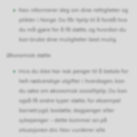
Nav informerer deg om dine rettigheter og
plikter i Norge. Du får hjelp til å forstå hva
du må gjøre for å få støtte, og hvordan du
kan bruke dine muligheter best mulig.
Økonomisk støtte
Hvis du ikke har nok penger til å betale for
helt nødvendige utgifter i hverdagen, kan
du søke om økonomisk sosialhjelp. Du kan
også få andre typer støtte, for eksempel
barnetrygd, bostøtte, dagpenger eller
sykepenger – dette kommer an på
situasjonen din. Nav vurderer alle