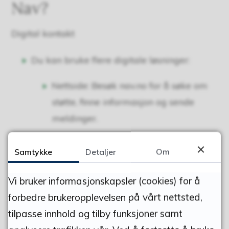
Nav?
Digital kontakt
Du kan bruke flere digitale løsninger:
Nettside: Besøk nav.no for å søke om
støtte, finne informasjon og sende
meldinger.
Chat:
Samtykke
Detaljer
Om
Chat med chatboten Frida hele
Vi bruker informasjonskapsler (cookies) for å
døgnet. På hverdager kl. 9–15 kan du
forbedre brukeropplevelsen på vårt nettsted,
snakke med en veileder.
tilpasse innhold og tilby funksjoner samt
Skriv til oss: