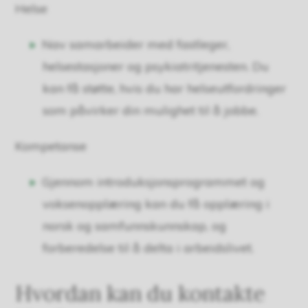
Helse
Nav samarbeider med fastleger,
helsestasjoner og psykiatritjenesten. Du
kan få støtte, hvis du har helseutfordringer
som påvirker din mulighet til å jobbe.
Kompetanse
Gjennom introduksjonsprogrammet og
voksenopplæring kan du få opplæring i
norsk og samfunnskunnskap, og
forberedelse til å delta i arbeidslivet.
Hvordan kan du kontakte